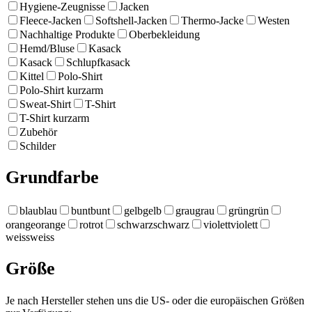
Hygiene-Zeugnisse
Jacken
Fleece-Jacken
Softshell-Jacken
Thermo-Jacke
Westen
Nachhaltige Produkte
Oberbekleidung
Hemd/Bluse
Kasack
Kasack
Schlupfkasack
Kittel
Polo-Shirt
Polo-Shirt kurzarm
Sweat-Shirt
T-Shirt
T-Shirt kurzarm
Zubehör
Schilder
Grundfarbe
blau
blau
bunt
bunt
gelb
gelb
grau
grau
grün
grün
orange
orange
rot
rot
schwarz
schwarz
violett
violett
weiss
weiss
Größe
Je nach Hersteller stehen uns die US- oder die europäischen Größen