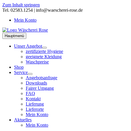
Zum Inhalt springen
Tel. 02583.1254 | info@waescherei-rose.de
Mein Konto
Hauptmenü
Unser Angebot
zertifizierte Hygiene
geeignete Kleidung
Waschpreise
Shop
Service
Angebotsanfrage
Downloads
Fairer Umgang
FAQ
Kontakt
Lieferung
Lieferorte
Mein Konto
Aktuelles
Mein Konto