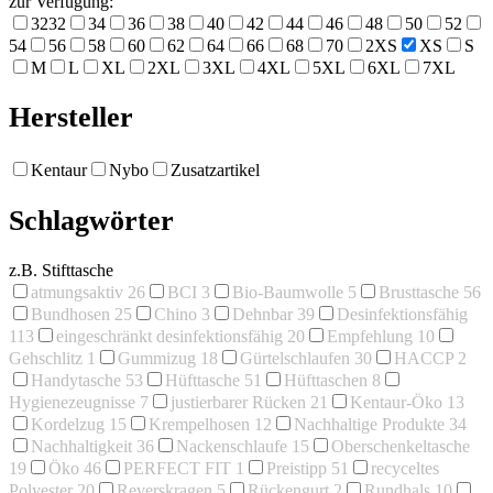
zur Verfügung:
32
32
34
36
38
40
42
44
46
48
50
52
54
56
58
60
62
64
66
68
70
2XS
XS
S
M
L
XL
2XL
3XL
4XL
5XL
6XL
7XL
Hersteller
Kentaur
Nybo
Zusatzartikel
Schlagwörter
z.B. Stifttasche
atmungsaktiv
26
BCI
3
Bio-Baumwolle
5
Brusttasche
56
Bundhosen
25
Chino
3
Dehnbar
39
Desinfektionsfähig
113
eingeschränkt desinfektionsfähig
20
Empfehlung
10
Gehschlitz
1
Gummizug
18
Gürtelschlaufen
30
HACCP
2
Handytasche
53
Hüfttasche
51
Hüfttaschen
8
Hygienezeugnisse
7
justierbarer Rücken
21
Kentaur-Öko
13
Kordelzug
15
Krempelhosen
12
Nachhaltige Produkte
34
Nachhaltigkeit
36
Nackenschlaufe
15
Oberschenkeltasche
19
Öko
46
PERFECT FIT
1
Preistipp
51
recyceltes
Polyester
20
Reverskragen
5
Rückengurt
2
Rundhals
10