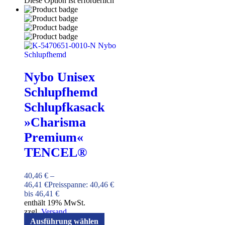
Diese Option ist erforderlich
Nybo Unisex
Schlupfhemd
Schlupfkasack
»Charisma
Premium«
TENCEL®
40,46
€
–
46,41
€
Preisspanne: 40,46 €
bis 46,41 €
enthält 19% MwSt.
zzgl.
Versand
Ausführung wählen