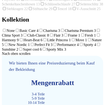
Schenkeltaschenhosen
13
Schlüsselschlaufe
27
Seitenschlitz
38
Stehkragen
22
Stifttasche
29
Tencel
18
V-Ausschnitt
25
Kollektion
None
Basic Care
4
Charisma
3
Charisma Premium
3
Clima Sport
3
Club-Classic
8
Flair
3
Frame
1
Fresh
1
Harmony
9
Heart-Beat
6
Little Princess
1
Move
1
Nature
5
New Nordic
1
Perfect Fit
3
Performance
4
Sporty
4
Sunshine
2
Super cool
6
Sporty Mix
3
Nach oben scrollen
Wir bieten Ihnen eine Preisreduzierung beim Kauf
der Bekleidung
Mengenrabatt
3-4 Teile
5-9 Teile
10-14 Teile