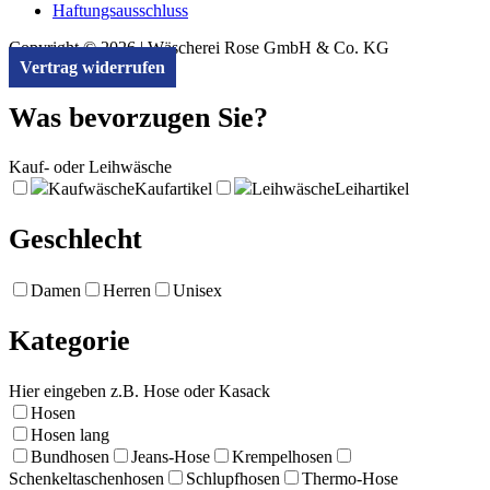
Haftungsausschluss
Copyright © 2026 | Wäscherei Rose GmbH & Co. KG
Vertrag widerrufen
Was bevorzugen Sie?
Kauf- oder Leihwäsche
Kaufwäsche
Kaufartikel
Leihwäsche
Leihartikel
Geschlecht
Damen
Herren
Unisex
Kategorie
Hier eingeben z.B. Hose oder Kasack
Hosen
Hosen lang
Bundhosen
Jeans-Hose
Krempelhosen
Schenkeltaschenhosen
Schlupfhosen
Thermo-Hose